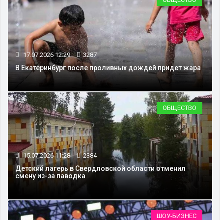
17.07.2026 12:29
3287
В Екатеринбург после проливных дождей придет жара
ОБЩЕСТВО
15.07.2026 11:28
2384
Детский лагерь в Свердловской области отменил
смену из-за паводка
ШОУ-БИЗНЕС