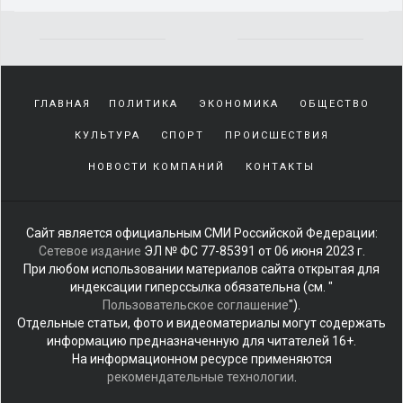
Yakından
tanıdığı
ГЛАВНАЯ
ПОЛИТИКА
ЭКОНОМИКА
ОБЩЕСТВО
sürekli
beraber
КУЛЬТУРА
СПОРТ
ПРОИСШЕСТВИЯ
zaman
geçirerek
НОВОСТИ КОМПАНИЙ
КОНТАКТЫ
günlerini
harcadığı
porno
Сайт является официальным СМИ Российской Федерации:
izle
Сетевое издание
ЭЛ № ФС 77-85391 от 06 июня 2023 г.
kadar
При любом использовании материалов сайта открытая для
yakın
индексации гиперссылка обязательна (см. "
olan
Пользовательское соглашение
").
arkadaşına
Отдельные статьи, фото и видеоматериалы могут содержать
misafir
информацию предназначенную для читателей 16+.
olarak
На информационном ресурсе применяются
kalmaya
рекомендательные технологии
.
gelen
genç