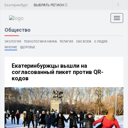
Екатеринбург
ВЫБРАТЬ
РЕГИОН
Toggl
naviga
Общество
ЭКОЛОГИЯ
ТЕХНОЛОГИИ И НАУКА
РЕЛИГИЯ
ОБО ВСЕМ
О ЛЮДЯХ
МНЕНИЕ
ЗДОРОВЬЕ
Екатеринбуржцы вышли на
согласованный пикет против QR-
кодов