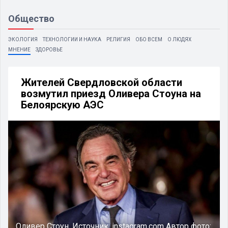
Общество
ЭКОЛОГИЯ
ТЕХНОЛОГИИ И НАУКА
РЕЛИГИЯ
ОБО ВСЕМ
О ЛЮДЯХ
МНЕНИЕ
ЗДОРОВЬЕ
Жителей Свердловской области
возмутил приезд Оливера Стоуна на
Белоярскую АЭС
Оливер Стоун.
Источник:
instagram.com
Автор фото: