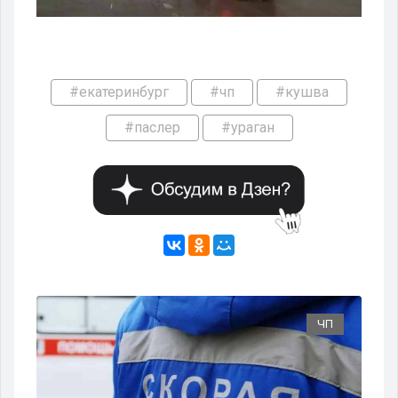
#екатеринбург
#чп
#кушва
#паслер
#ураган
ЧП