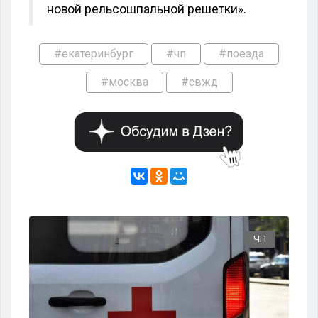
новой рельсошпальной решетки».
#екатеринбург
#чп
#поезда
#москва
#свжд
ЧП