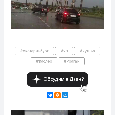
#екатеринбург
#чп
#кушва
#паслер
#ураган