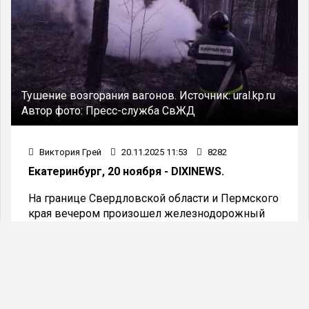
Тушение возгорания вагонов.
Источник:
ural.kp.ru
Автор фото:
Пресс-служба СвЖД
Виктория Грей
20.11.2025 11:53
8282
Екатеринбург, 20 ноября - DIXINEWS.
На границе Свердловской области и Пермского
края вечером произошел железнодорожный
инцидент, задержавший 14 пассажирских
поездов.
Свердловская железная дорога сообщает, что
19 ноября в 17:47 в хвостовой части грузового
состава случился пожар: загорелись две