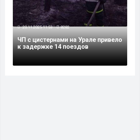
20.11.2025 11:53
8282
ЧП с цистернами на Урале привело
к задержке 14 поездов