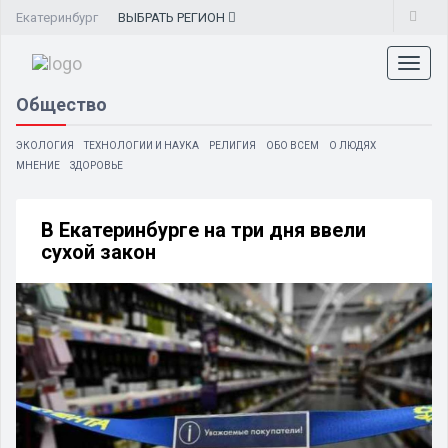
Екатеринбург
ВЫБРАТЬ
РЕГИОН
Toggl
naviga
Общество
ЭКОЛОГИЯ
ТЕХНОЛОГИИ И НАУКА
РЕЛИГИЯ
ОБО ВСЕМ
О ЛЮДЯХ
МНЕНИЕ
ЗДОРОВЬЕ
В Екатеринбурге на три дня ввели
сухой закон