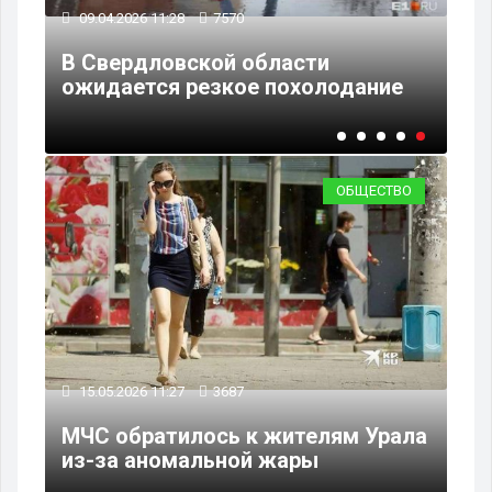
09.04.2026 11:28
7570
ти
В Свердловской области
ожидается резкое похолодание
ОБЩЕСТВО
15.05.2026 11:27
3687
МЧС обратилось к жителям Урала
из-за аномальной жары