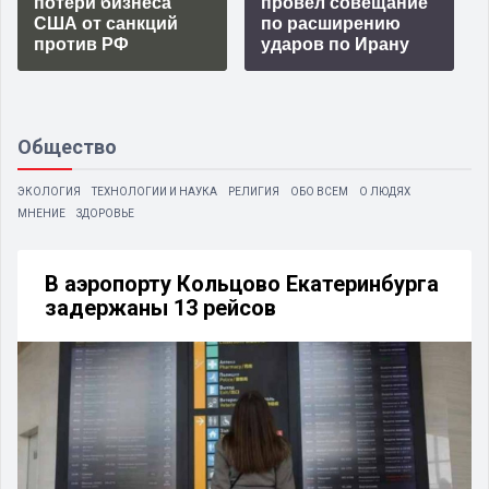
потери бизнеса
провёл совещание
США от санкций
по расширению
против РФ
ударов по Ирану
Общество
ЭКОЛОГИЯ
ТЕХНОЛОГИИ И НАУКА
РЕЛИГИЯ
ОБО ВСЕМ
О ЛЮДЯХ
МНЕНИЕ
ЗДОРОВЬЕ
В аэропорту Кольцово Екатеринбурга
задержаны 13 рейсов