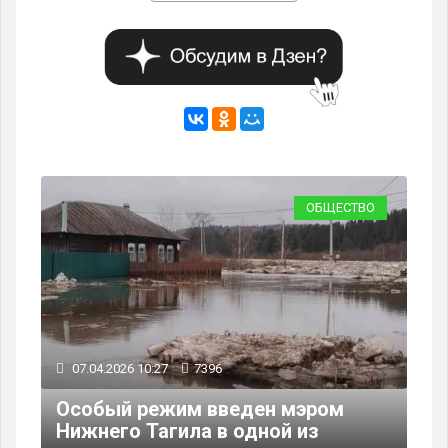
ВО
ОБЩЕСТВО
07.04.2026 10:27
7396
30
Особый режим введен мэром
Нижнего Тагила в одной из
По